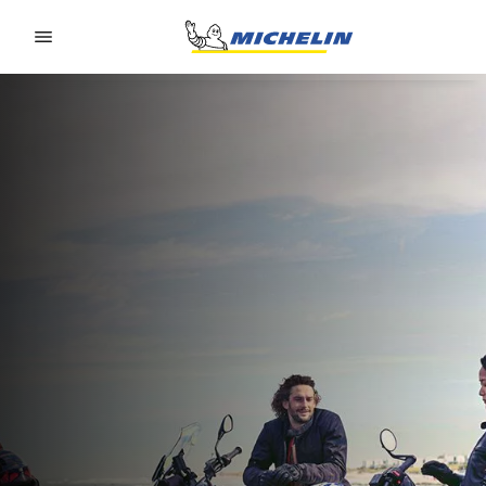
Go to page content
Go to page navigation