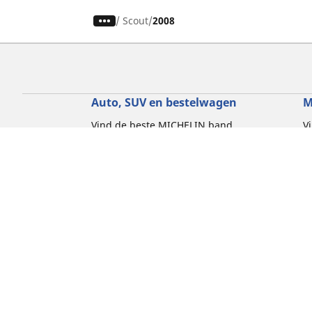
/
Scout
2008
Auto, SUV en bestelwagen
M
Vind de beste MICHELIN band
V
Zoek op bandenmaat
Z
Zoek op rijbeleving
Z
Zoek op seizoen
Z
Zoek op automerken
Z
Zoeken op voertuigtype
Zoeken op productfamilie
Hulp
Tips en adviezen
Contact