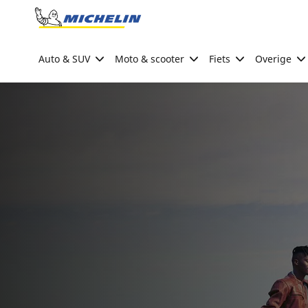
Go to page content
Go to page navigation
Auto & SUV
Moto & scooter
Fiets
Overige