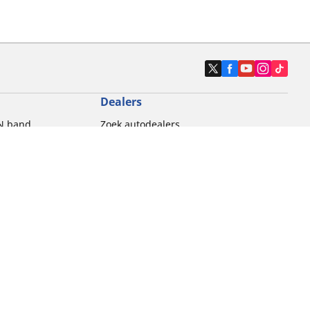
Dealers
N band
Zoek autodealers
ik
Zoek motorbandenwinkel
touring gebruik