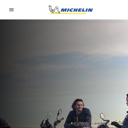
Go to page content
Go to page navigation