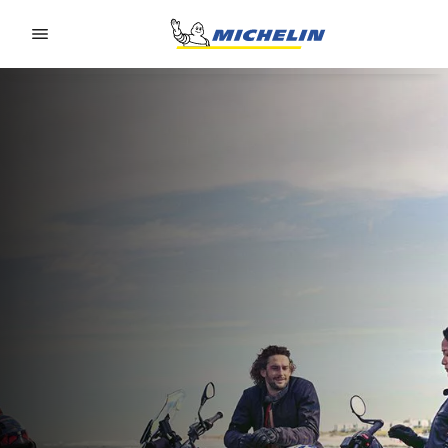
Go to page content
Go to page navigation