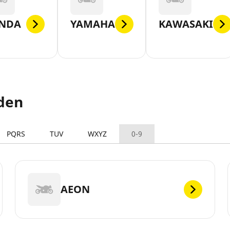
NDA
YAMAHA
KAWASAKI
den
PQRS
TUV
WXYZ
0-9
AEON