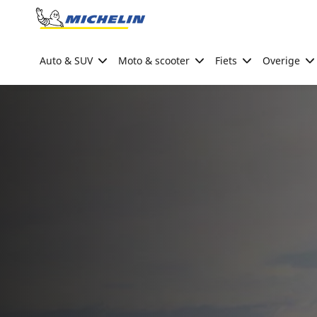
Go to page content
Go to page navigation
Auto & SUV
Moto & scooter
Fiets
Overige