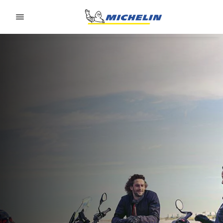
Go to page content
Go to page navigation