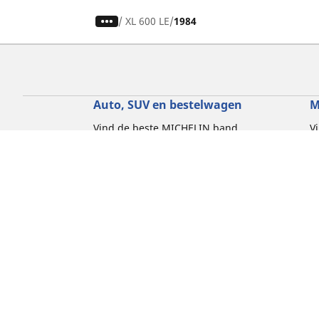
/
XL 600 LE
1984
Auto, SUV en bestelwagen
M
Vind de beste MICHELIN band
V
Zoek op bandenmaat
Z
Zoek op rijbeleving
Z
Zoek op seizoen
Z
Zoek op automerken
Z
Zoeken op voertuigtype
Zoeken op productfamilie
Hulp
Tips en adviezen
Contact