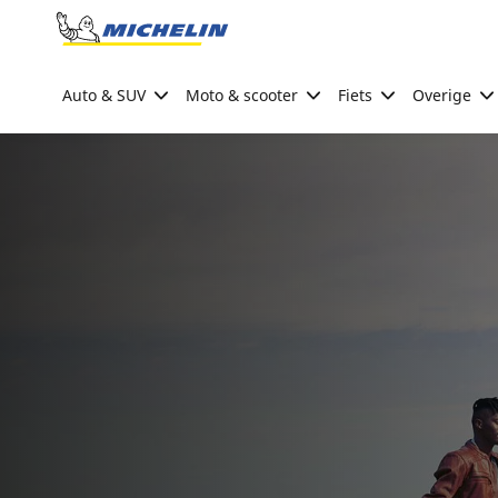
Go to page content
Go to page navigation
Auto & SUV
Moto & scooter
Fiets
Overige