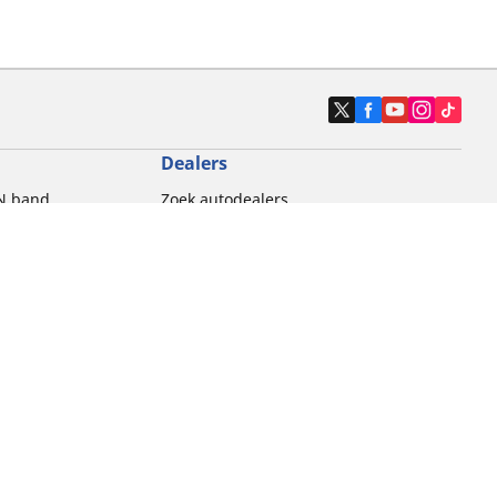
Dealers
N band
Zoek autodealers
ik
Zoek motorbandenwinkel
touring gebruik