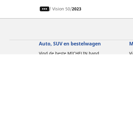
/
Vision 50
2023
Auto, SUV en bestelwagen
M
Vind de beste MICHELIN band
V
Zoek op bandenmaat
Z
Zoek op rijbeleving
Z
Zoek op seizoen
Z
Zoek op automerken
Z
Zoeken op voertuigtype
Zoeken op productfamilie
Hulp
Tips en adviezen
Contact