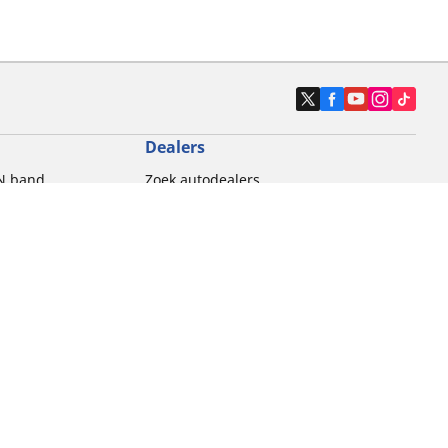
Dealers
N band
Zoek autodealers
ik
Zoek motorbandenwinkel
touring gebruik