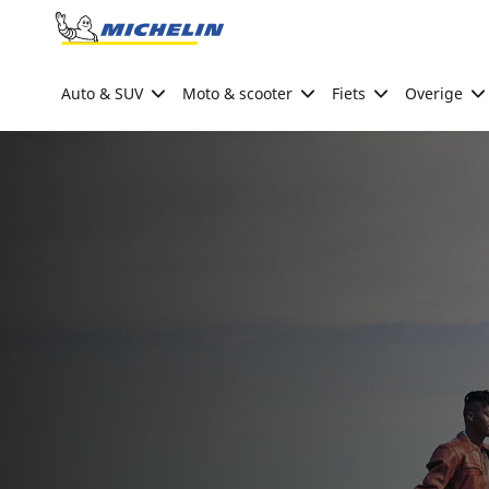
Go to page content
Go to page navigation
Auto & SUV
Moto & scooter
Fiets
Overige