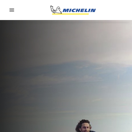
Go to page content
Go to page navigation