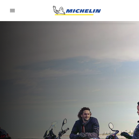
Go to page content
Go to page navigation