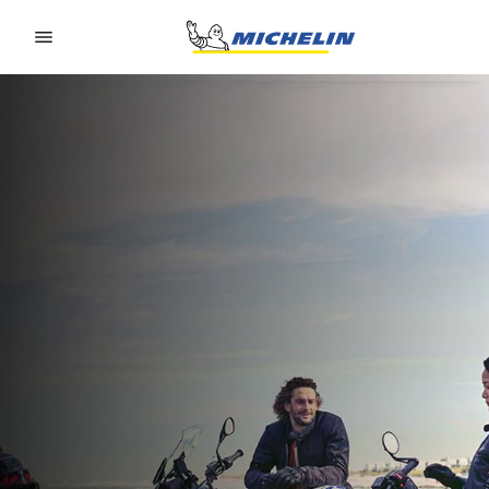
Go to page content
Go to page navigation