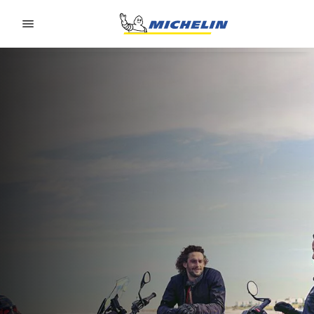
Go to page content
Go to page navigation