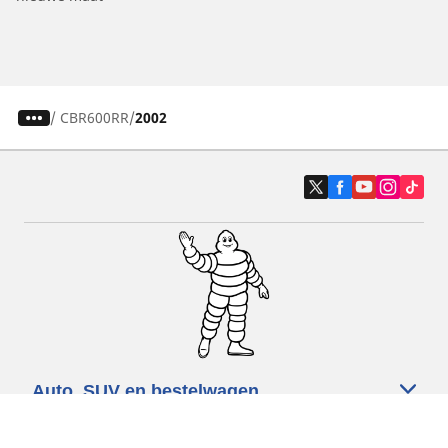
/
CBR600RR
2002
Auto, SUV en bestelwagen
Motorfiets