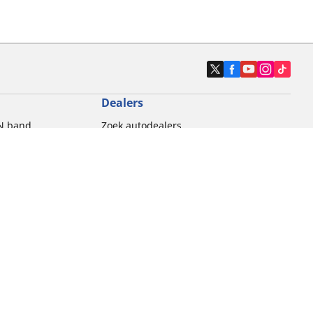
Dealers
N band
Zoek autodealers
ik
Zoek motorbandenwinkel
touring gebruik