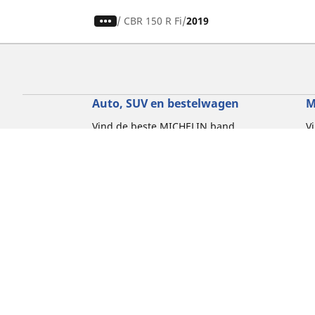
/
CBR 150 R Fi
2019
Auto, SUV en bestelwagen
M
Vind de beste MICHELIN band
V
Zoek op bandenmaat
Z
Zoek op rijbeleving
Z
Zoek op seizoen
Z
Zoek op automerken
Z
Zoeken op voertuigtype
Zoeken op productfamilie
Hulp
Tips en adviezen
Contact