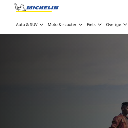
Go to page content
Go to page navigation
Auto & SUV
Moto & scooter
Fiets
Overige