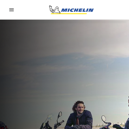
Go to page content
Go to page navigation