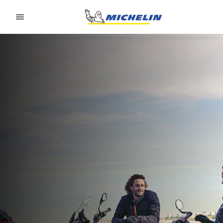
Go to page content
Go to page navigation