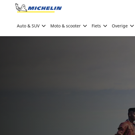
Go to page content
Go to page navigation
Auto & SUV
Moto & scooter
Fiets
Overige