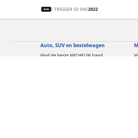
/
TRIGGER 50 SM
2022
Auto, SUV en bestelwagen
M
Vind de beste MICHELIN band
V
Zoek op bandenmaat
Z
Zoek op rijbeleving
Z
Zoek op seizoen
Z
Zoek op automerken
Z
Zoeken op voertuigtype
Zoeken op productfamilie
Hulp
Tips en adviezen
Contact