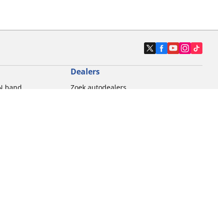
Dealers
N band
Zoek autodealers
ik
Zoek motorbandenwinkel
touring gebruik