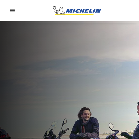
Go to page content
Go to page navigation