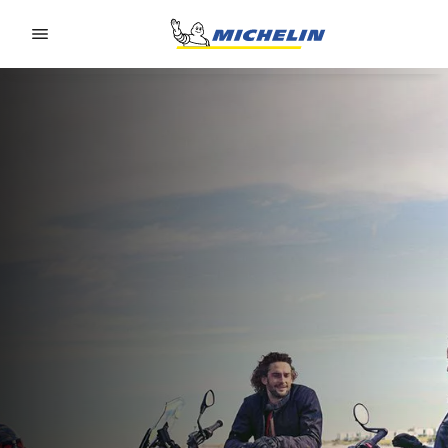
Go to page content
Go to page navigation