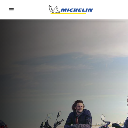
Go to page content
Go to page navigation