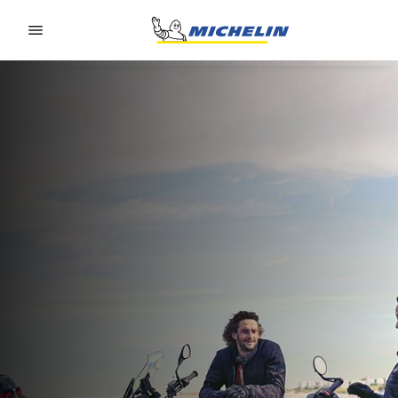
Go to page content
Go to page navigation