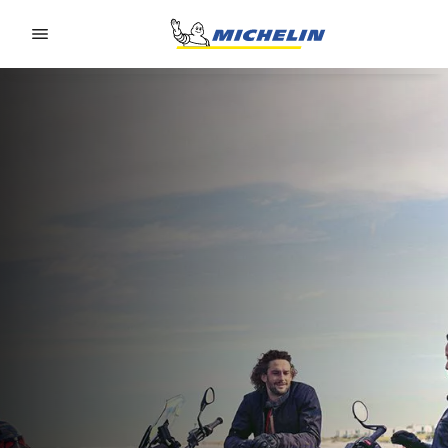
Go to page content
Go to page navigation