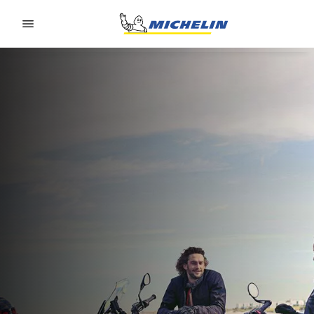
Go to page content
Go to page navigation