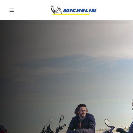
Go to page content
Go to page navigation