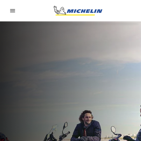
Go to page content
Go to page navigation