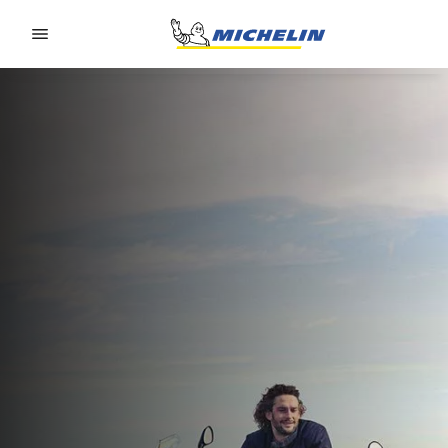
Go to page content
Go to page navigation