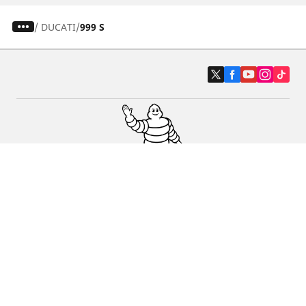
/
DUCATI
999 S
Auto, SUV en bestelwagen
Motorfiets
Fiets