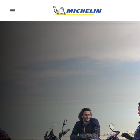
Go to page content
Go to page navigation