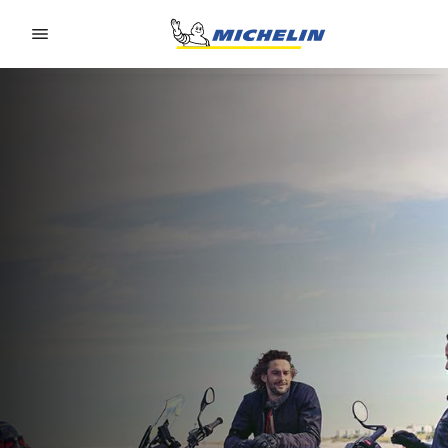
Go to page content
Go to page navigation