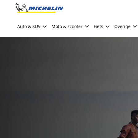
Go to page content
Go to page navigation
Auto & SUV
Moto & scooter
Fiets
Overige