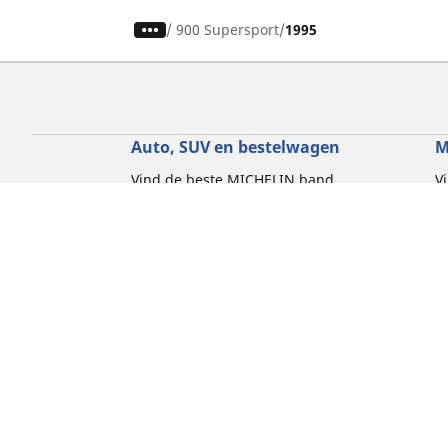
/
900 Supersport
1995
Auto, SUV en bestelwagen
M
Vind de beste MICHELIN band
V
Zoek op bandenmaat
Z
Zoek op rijbeleving
Z
Zoek op seizoen
Z
Zoek op automerken
Z
Zoeken op voertuigtype
Zoeken op productfamilie
Hulp
Tips en adviezen
Contact