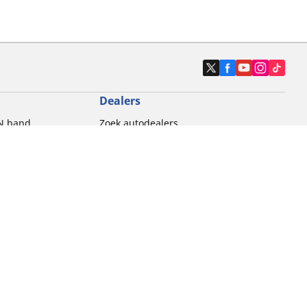
Dealers
N band
Zoek autodealers
ik
Zoek motorbandenwinkel
touring gebruik