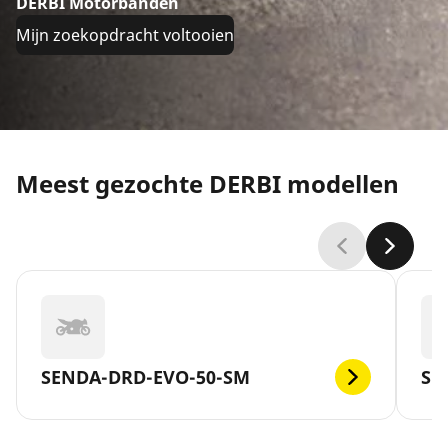
DERBI Motorbanden
Mijn zoekopdracht voltooien
Meest gezochte DERBI modellen
SENDA-DRD-EVO-50-SM
SE