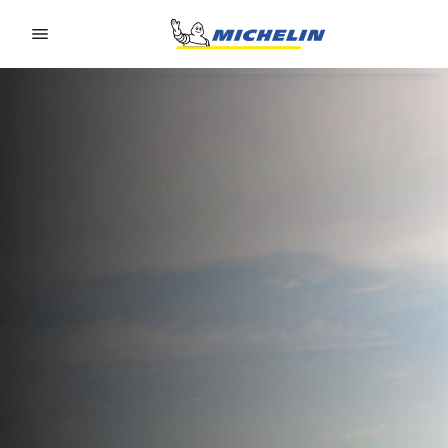
Go to page content
Go to page navigation