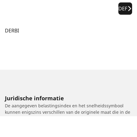
DEF
DERBI
Juridische informatie
De aangegeven belastingsindex en het snelheidssymbool
kunnen enigszins verschillen van de originele maat die in de
autopapieren vermeld staat. Als gekwalificeerde professional
zal uw dealer u advies kunnen geven over:
1. Of de belastingsindex en het snelheidssymbool van de