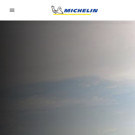
Go to page content
Go to page navigation