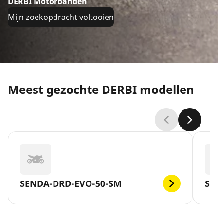
DERBI Motorbanden
Mijn zoekopdracht voltooien
Meest gezochte DERBI modellen
SENDA-DRD-EVO-50-SM
SE