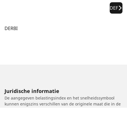
DEF
DERBI
Juridische informatie
De aangegeven belastingsindex en het snelheidssymbool
kunnen enigszins verschillen van de originele maat die in de
autopapieren vermeld staat. Als gekwalificeerde professional
zal uw dealer u advies kunnen geven over:
1. Of de belastingsindex en het snelheidssymbool van de