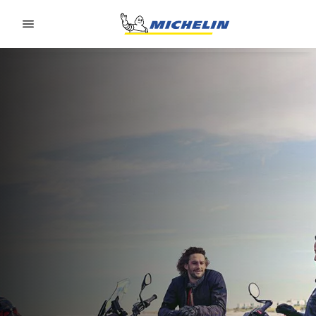
Go to page content
Go to page navigation