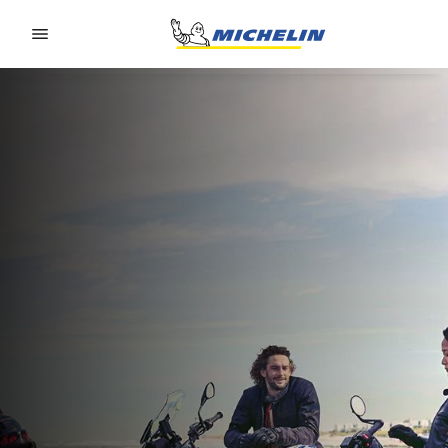
Go to page content
Go to page navigation