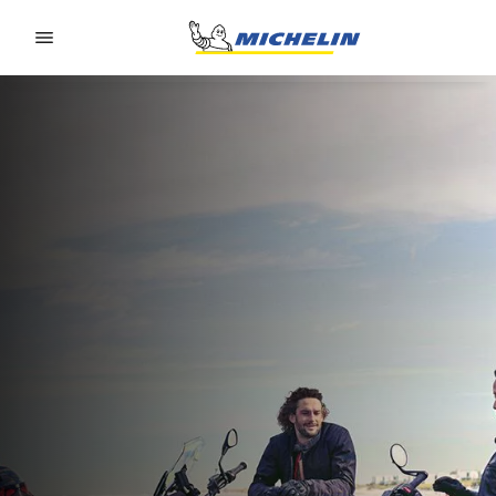
Go to page content
Go to page navigation