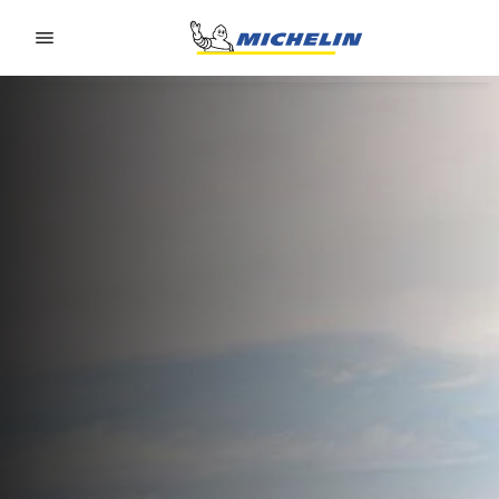
Go to page content
Go to page navigation