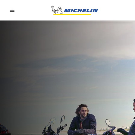
Go to page content
Go to page navigation