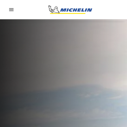
Go to page content
Go to page navigation