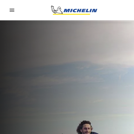
Go to page content
Go to page navigation