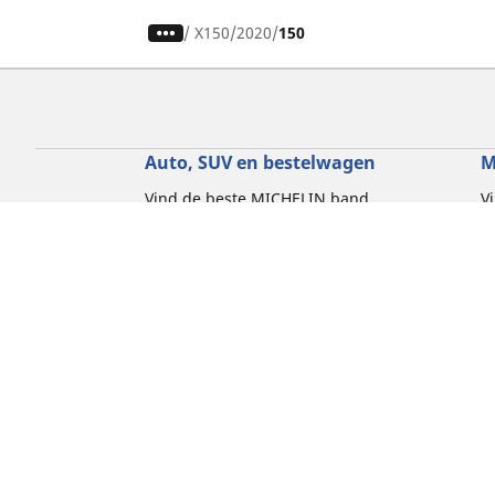
/
X150
2020
150
Auto, SUV en bestelwagen
M
Vind de beste MICHELIN band
V
Zoek op bandenmaat
Z
Zoek op rijbeleving
Z
Zoek op seizoen
Z
Zoek op automerken
Z
Zoeken op voertuigtype
Zoeken op productfamilie
Hulp
Tips en adviezen
Contact