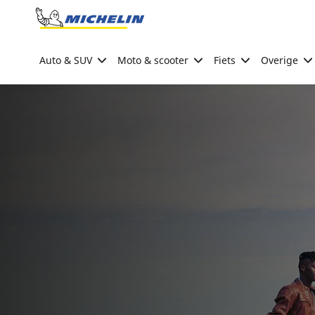
Go to page content
Go to page navigation
Auto & SUV
Moto & scooter
Fiets
Overige