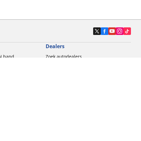
Dealers
N band
Zoek autodealers
ik
Zoek motorbandenwinkel
touring gebruik