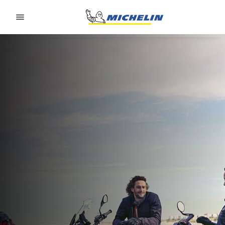
Go to page content
Go to page navigation