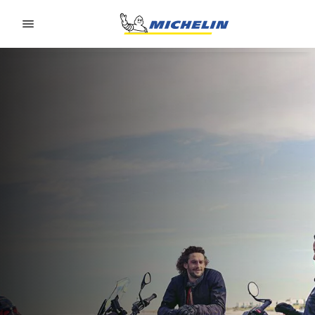
Go to page content
Go to page navigation