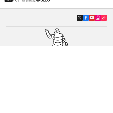
/
Car brands
APOLLO
Auto, SUV en bestelwagen
Motorfiets
Fiets
Dealers