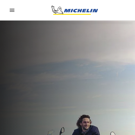
Go to page content
Go to page navigation