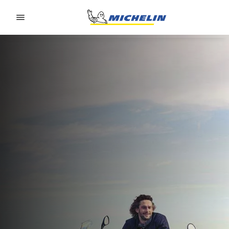
Go to page content
Go to page navigation