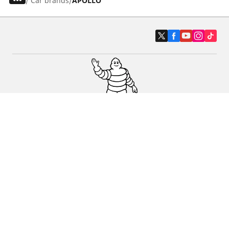
/
Car brands
APOLLO
Auto, SUV en bestelwagen
Motorfiets
Fiets
Dealers