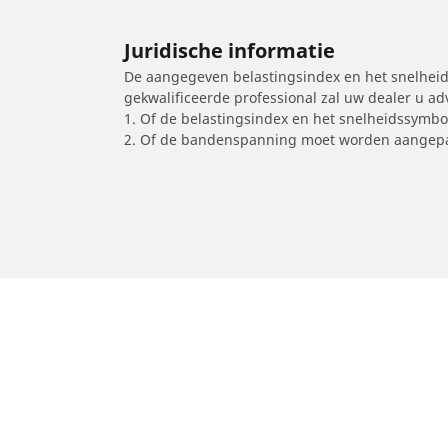
Juridische informatie
De aangegeven belastingsindex en het snelheids
gekwalificeerde professional zal uw dealer u a
1. Of de belastingsindex en het snelheidssymb
2. Of de bandenspanning moet worden aangepa
/
Car brands
AJP