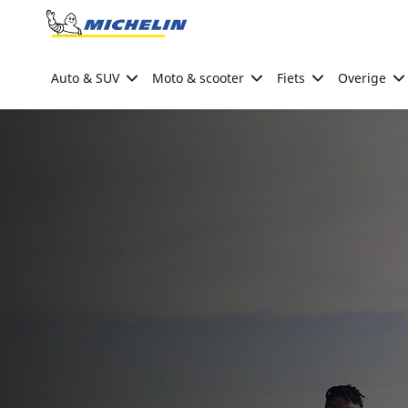
Go to page content
Go to page navigation
Auto & SUV
Moto & scooter
Fiets
Overige