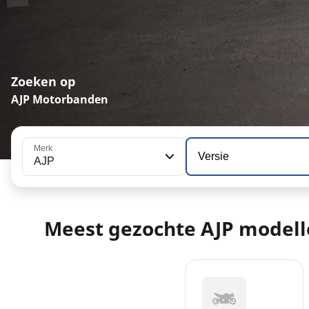
Zoeken op
AJP Motorbanden
Merk
Versie
AJP
Meest gezochte AJP model