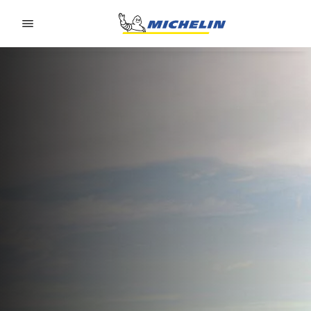
Go to page content
Go to page navigation