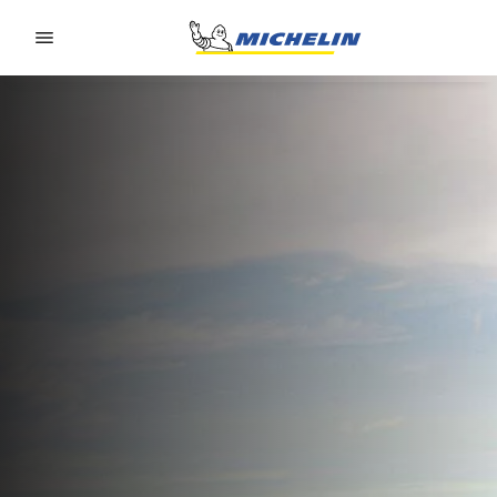
Go to page content
Go to page navigation