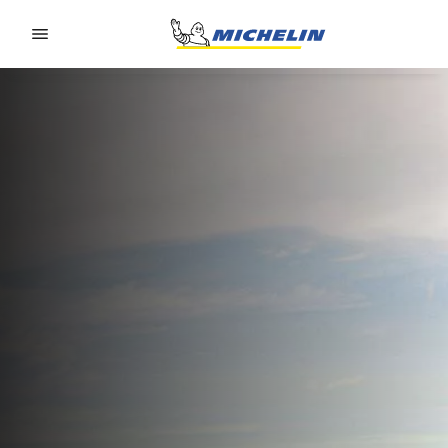
Go to page content
Go to page navigation