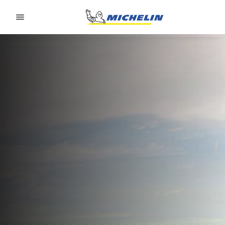
Go to page content
Go to page navigation