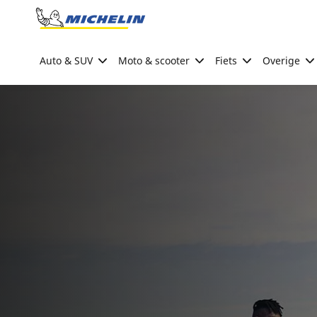
Go to page content
Go to page navigation
Auto & SUV
Moto & scooter
Fiets
Overige