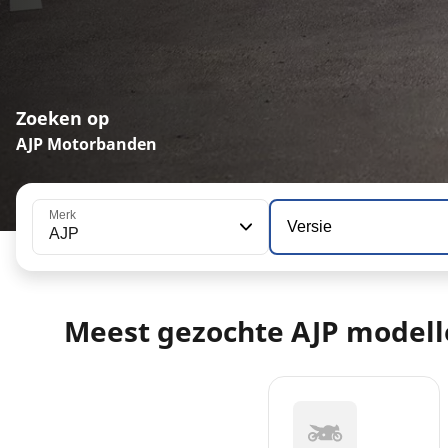
Zoeken op
AJP Motorbanden
Merk
Versie
AJP
Meest gezochte AJP model