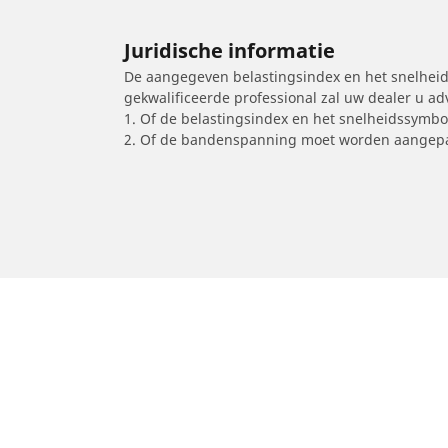
Juridische informatie
De aangegeven belastingsindex en het snelheids
gekwalificeerde professional zal uw dealer u a
1. Of de belastingsindex en het snelheidssymb
2. Of de bandenspanning moet worden aangepa
/
Car brands
AJP