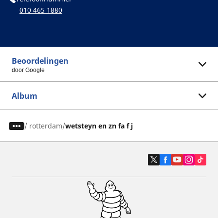
010 465 1880
Beoordelingen
door Google
Album
/
rotterdam
wetsteyn en zn fa f j