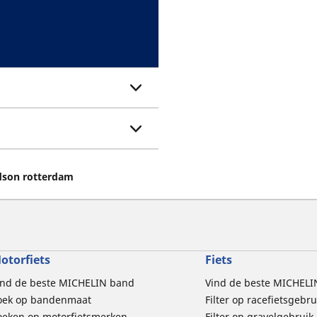
dson rotterdam
otorfiets
Fiets
ind de beste MICHELIN band
Vind de beste MICHELI
oek op bandenmaat
Filter op racefietsgebru
oeken op motorfietsmerken
Filter op gravelgebruik