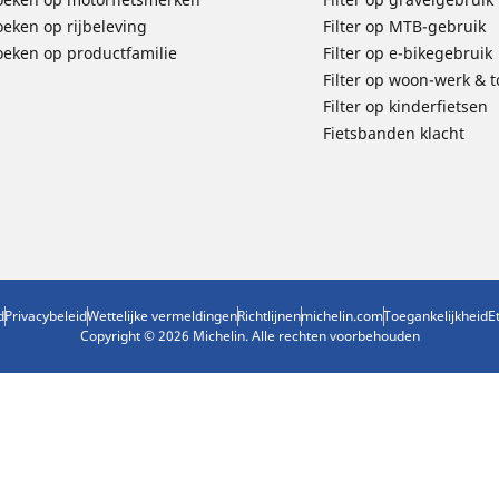
oeken op rijbeleving
Filter op MTB-gebruik
oeken op productfamilie
Filter op e-bikegebruik
Filter op woon-werk & 
Filter op kinderfietsen
Fietsbanden klacht
d
Privacybeleid
Wettelijke vermeldingen
Richtlijnen
michelin.com
Toegankelijkheid
E
Copyright © 2026 Michelin. Alle rechten voorbehouden