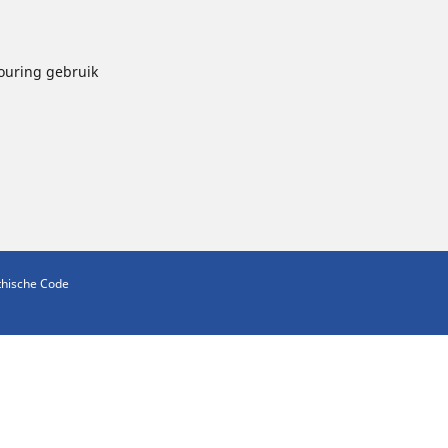
touring gebruik
thische Code