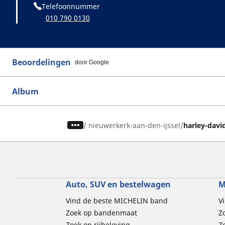
Telefoonnummer
010 790 0130
Beoordelingen
door Google
Album
/
nieuwerkerk-aan-den-ijssel
harley-davi
Auto, SUV en bestelwagen
M
Vind de beste MICHELIN band
V
Zoek op bandenmaat
Z
Zoek op rijbeleving
Z